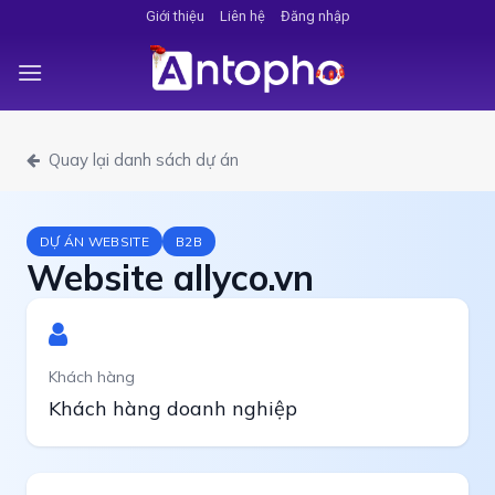
Chuyển
Giới thiệu
Liên hệ
Đăng nhập
đến
nội
dung
Quay lại danh sách dự án
DỰ ÁN WEBSITE
B2B
Website allyco.vn
Khách hàng
Khách hàng doanh nghiệp