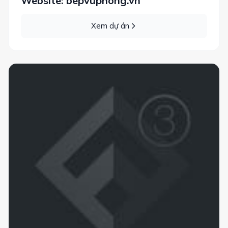
Website: bepvuphong.vn
Xem dự án