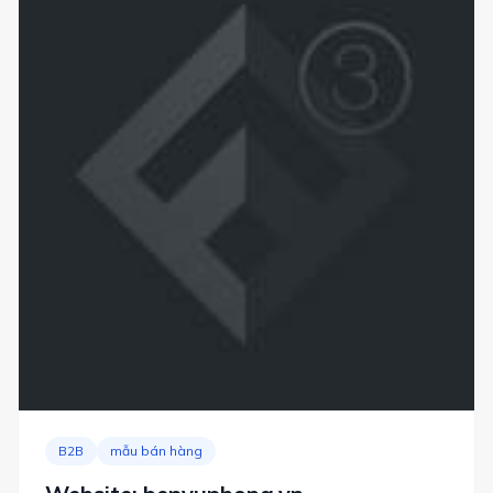
B2B
mẫu bán hàng