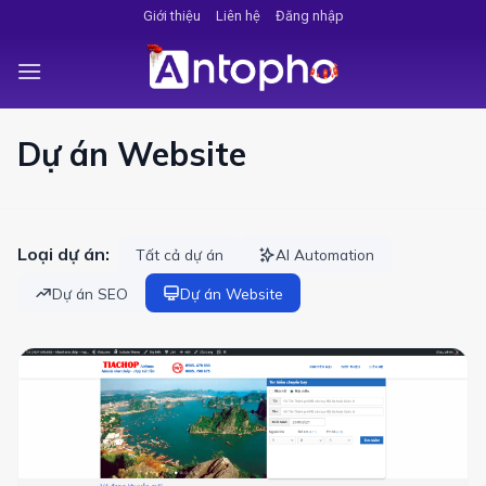
Chuyển
Giới thiệu
Liên hệ
Đăng nhập
đến
nội
dung
Dự án Website
Loại dự án:
Tất cả dự án
AI Automation
Dự án SEO
Dự án Website