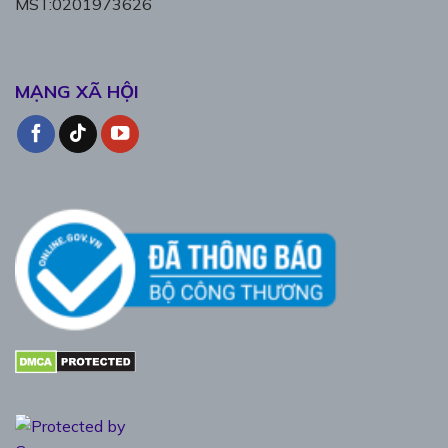
MST:0201973626
MẠNG XÃ HỘI