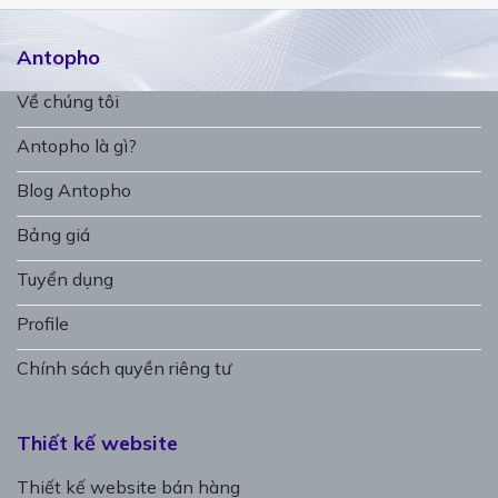
Antopho
Về chúng tôi
Antopho là gì?
Blog Antopho
Bảng giá
Tuyển dụng
Profile
Chính sách quyền riêng tư
Thiết kế website
Thiết kế website bán hàng