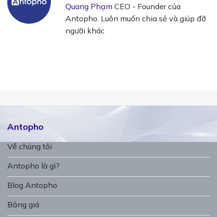
Quang Phạm
CEO - Founder của
Antopho. Luôn muốn chia sẻ và giúp đỡ
người khác
Antopho
Về chúng tôi
Antopho là gì?
Blog Antopho
Bảng giá