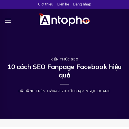
Chuyển
Giới thiệu
Liên hệ
Đăng nhập
đến
nội
dung
KIẾN THỨC SEO
10 cách SEO Fanpage Facebook hiệu
quả
ĐÃ ĐĂNG TRÊN
16/04/2020
BỞI
PHẠM NGỌC QUANG